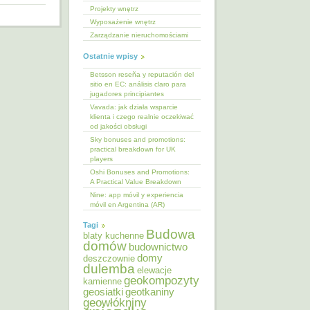
Projekty wnętrz
Wyposażenie wnętrz
Zarządzanie nieruchomościami
Ostatnie wpisy
Betsson reseña y reputación del
sitio en EC: análisis claro para
jugadores principiantes
Vavada: jak działa wsparcie
klienta i czego realnie oczekiwać
od jakości obsługi
Sky bonuses and promotions:
practical breakdown for UK
players
Oshi Bonuses and Promotions:
A Practical Value Breakdown
Nine: app móvil y experiencia
móvil en Argentina (AR)
Tagi
Budowa
blaty kuchenne
domów
budownictwo
domy
deszczownie
dulemba
elewacje
geokompozyty
kamienne
geosiatki
geotkaniny
geowłókniny