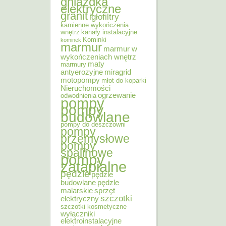
gniazdka
elektryczne
granit
igłofiltry
kamienne wykończenia
wnętrz
kanały instalacyjne
Kominki
kominek
marmur
marmur w
wykończeniach wnętrz
maty
marmury
antyerozyjne
miragrid
motopompy
młot do koparki
Nieruchomości
ogrzewanie
odwodnienia
pompy
pompy
budowlane
pompy do deszczowni
pompy
przemysłowe
pompy
spalinowe
pompy
zatapialne
pędzle
pędzle
budowlane
pędzle
malarskie
sprzęt
szczotki
elektryczny
szczotki kosmetyczne
wyłączniki
elektroinstalacyjne