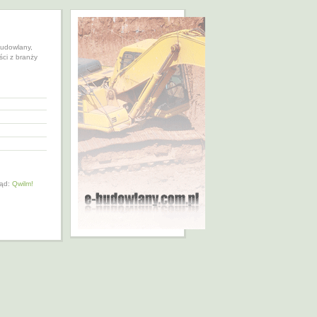
budowlany,
ci z branży
ląd:
Qwilm!