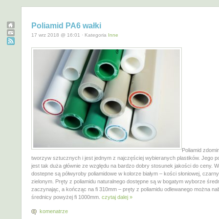
Poliamid PA6 wałki
17 wrz 2018 @ 16:01 · Kategoria
Inne
Poliamid zdomi
tworzyw sztucznych i jest jednym z najczęściej wybieranych plastików. Jego 
jest tak duża głównie ze względu na bardzo dobry stosunek jakości do ceny. 
dostepne są półwyroby poliamidowe w kolorze białym – kości słoniowej, czarny
zielonym. Pręty z poliamidu naturalnego dostępne są w bogatym wyborze średn
zaczynając, a kończąc na fi 310mm – pręty z poliamidu odlewanego można n
średnicy powyżej fi 1000mm.
czytaj dalej »
komenatrze