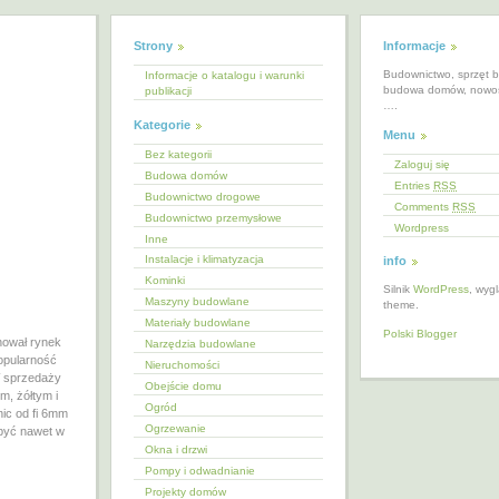
Strony
Informacje
Budownictwo, sprzęt 
Informacje o katalogu i warunki
budowa domów, nowoś
publikacji
….
Kategorie
Menu
Bez kategorii
Zaloguj się
Budowa domów
Entries
RSS
Budownictwo drogowe
Comments
RSS
Budownictwo przemysłowe
Wordpress
Inne
Instalacje i klimatyzacja
info
Kominki
Silnik
WordPress
, wyg
Maszyny budowlane
theme.
Materiały budowlane
Polski Blogger
nował rynek
Narzędzia budowlane
popularność
Nieruchomości
W sprzedaży
Obejście domu
m, żółtym i
Ogród
ic od fi 6mm
Ogrzewanie
abyć nawet w
Okna i drzwi
Pompy i odwadnianie
Projekty domów