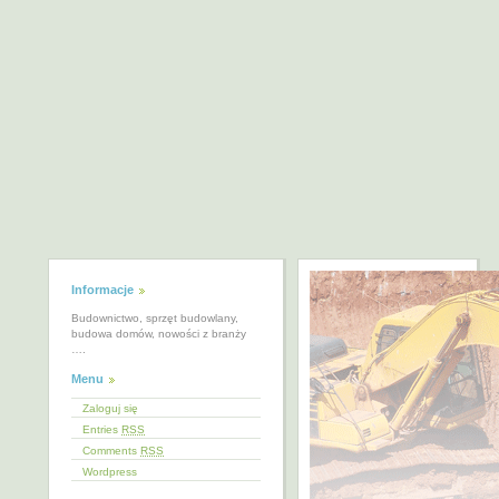
Informacje
Budownictwo, sprzęt budowlany,
budowa domów, nowości z branży
….
Menu
Zaloguj się
Entries
RSS
Comments
RSS
Wordpress