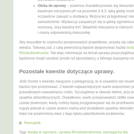
Gleba do uprawy
– powinna charakteryzować się stosunk
kwaśnym odczynem pH na poziomie 5-6,5. taką glebę moż
oczywiście zakupić u dostawcy. Można też przygotować m
samodzielnie. Wystarczy zaopatrzyć się w glebę ogrodniczą
sosnową, oraz kwaśny torf. Składniki mieszamy w równych
i mamy odpowiednią mieszankę.
Aby wszystkie te czynności przeprowadzić prawidłowo, przyda się od
wiedza. Takową zaś, z całą pewnością będzie dysponować każdy
dos
Rhododendronów
. Tak więc informacje na temat uprawy poszczególnyc
będziemy mogli uzyskać prosto od sprzedawcy, u którego kupujemy roś
Pozostałe kwestie dotyczące uprawy.
Jeśli chodzi o kwestie związane z pielęgnacją, to w zasadzie nie musi
bardzo tym przejmować. Z kwestii najważniejszych warto wspomnieć j
prawidłowym nawadnianiu roślin. Szczególnie w okresie letnim, przy b
opadów atmosferycznych. Dodatkowo, warto przeprowadzić obfite na
czasie jesiennym, kiedy rośliny będą przygotowywać się do przetrwani
reguły jednak w czasie jesieni mamy pod dostatkiem opadów atmosfer
toteż nie powinniśmy mieć z tego tytułu jakichkolwiek problemów.
Permalink
Tagi:
kwiaty w ogrodzie
,
uprawa Rhododendronów
,
wymagania dla