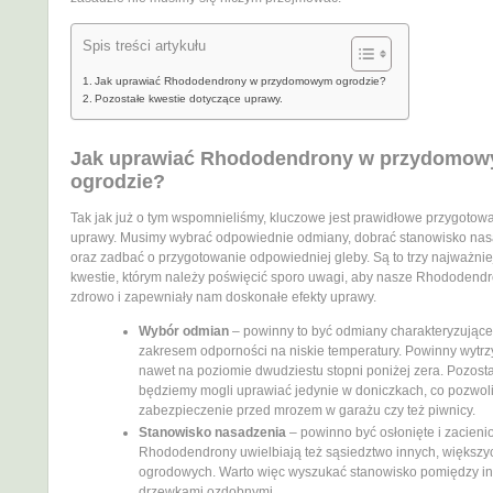
Spis treści artykułu
Jak uprawiać Rhododendrony w przydomowym ogrodzie?
Pozostałe kwestie dotyczące uprawy.
Jak uprawiać Rhododendrony w przydomo
ogrodzie?
Tak jak już o tym wspomnieliśmy, kluczowe jest prawidłowe przygotowa
uprawy. Musimy wybrać odpowiednie odmiany, dobrać stanowisko na
oraz zadbać o przygotowanie odpowiedniej gleby. Są to trzy najważnie
kwestie, którym należy poświęcić sporo uwagi, aby nasze Rhododendr
zdrowo i zapewniały nam doskonałe efekty uprawy.
Wybór odmian
– powinny to być odmiany charakteryzujące
zakresem odporności na niskie temperatury. Powinny wytr
nawet na poziomie dwudziestu stopni poniżej zera. Pozost
będziemy mogli uprawiać jedynie w doniczkach, co pozwoli
zabezpieczenie przed mrozem w garażu czy też piwnicy.
Stanowisko nasadzenia
– powinno być osłonięte i zacieni
Rhododendrony uwielbiają też sąsiedztwo innych, większyc
ogrodowych. Warto więc wyszukać stanowisko pomiędzy i
drzewkami ozdobnymi.