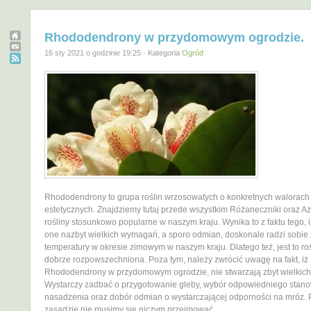
Rhododendrony w przydomowym ogrodzie.
16 sty 2021 o godzinie 19:25 · Kategoria
Ogród
Rhododendrony to grupa roślin wrzosowatych o konkretnych walorach
estetycznych. Znajdziemy tutaj przede wszystkim Różaneczniki oraz Aza
rośliny stosunkowo popularne w naszym kraju. Wynika to z faktu tego, 
one nazbyt wielkich wymagań, a sporo odmian, doskonale radzi sobie 
temperatury w okresie zimowym w naszym kraju. Dlatego też, jest to ro
dobrze rozpowszechniona. Poza tym, należy zwrócić uwagę na fakt, iż
Rhododendrony w przydomowym ogrodzie, nie stwarzają zbyt wielkic
Wystarczy zadbać o przygotowanie gleby, wybór odpowiedniego stan
nasadzenia oraz dobór odmian o wystarczającej odporności na mróz. 
zasadzie nie musimy się niczym przejmować.