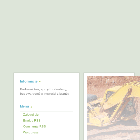
Informacje
Budownictwo, sprzęt budowlany,
budowa domów, nowości z branży
….
Menu
Zaloguj się
Entries
RSS
Comments
RSS
Wordpress